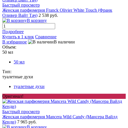
Быстрый просмотр
Женская парфюмерия Franck Olivier White Touch (Франк
Оливер Вайт Тач)
2 538 руб.
В корзину
Подробнее
Купить в 1 клик
Сравнение
В избранное
В наличии
Объем:
50 мл
50 мл
Тип:
туалетные духи
туалетные духи
Оригинал!
Быстрый просмотр
Женская парфюмерия Mancera Wild Candy (Мансера Вайлд
Кенди)
7 965 руб.
В корзину