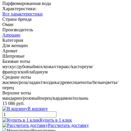
Парфюмированная вода
Характеристики:
Все характеристики
Страна бренда
Оман
Производитель
Amouage
Категория
Для женщин
Аромат
Шипровые
Базовые ноты
мускус/дубовыймох/кожа/стиракс/кастореум/
французскийлабданум
Средние ноты
жасмин/роза/ладан/гвоздика/древесныеноты/белыецветы/
перец
Верхние ноты
мандарин/розовыйперец/кардамон/полынь
15 086 руб.
В корзину
Купить в 1 клик
Рассчитать доставку
Недоступно