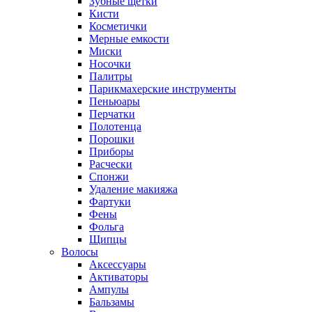
Зубные щетки
Кисти
Косметички
Мерные емкости
Миски
Носочки
Палитры
Парикмахерские инструменты
Пеньюары
Перчатки
Полотенца
Порошки
Приборы
Расчески
Спонжи
Удаление макияжа
Фартуки
Фены
Фольга
Щипцы
Волосы
Аксессуары
Активаторы
Ампулы
Бальзамы