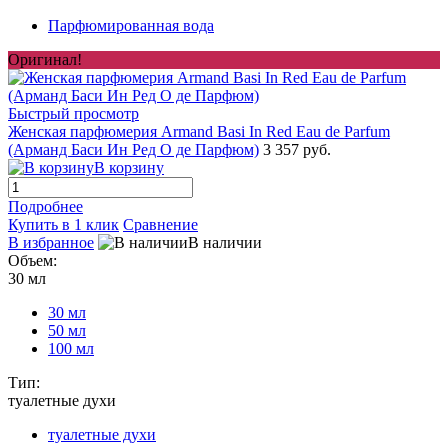
Парфюмированная вода
Оригинал!
Быстрый просмотр
Женская парфюмерия Armand Basi In Red Eau de Parfum
(Арманд Баси Ин Ред О де Парфюм)
3 357 руб.
В корзину
Подробнее
Купить в 1 клик
Сравнение
В избранное
В наличии
Объем:
30 мл
30 мл
50 мл
100 мл
Тип:
туалетные духи
туалетные духи