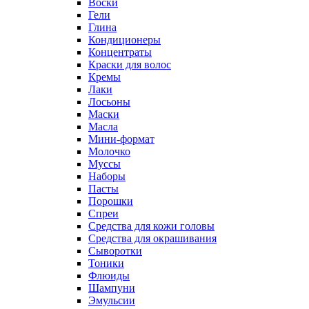
Воски
Гели
Глина
Кондиционеры
Концентраты
Краски для волос
Кремы
Лаки
Лосьоны
Маски
Масла
Мини-формат
Молочко
Муссы
Наборы
Пасты
Порошки
Спреи
Средства для кожи головы
Средства для окрашивания
Сыворотки
Тоники
Флюиды
Шампуни
Эмульсии