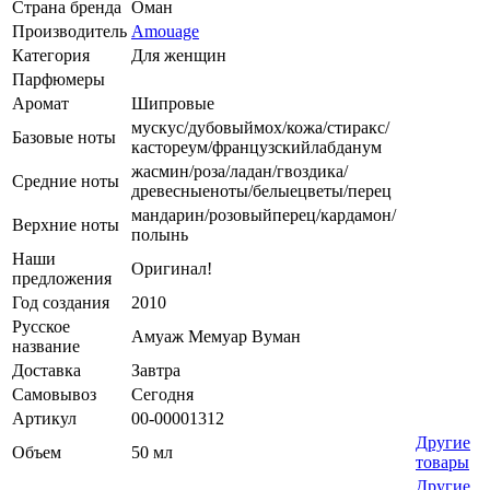
Страна бренда
Оман
Производитель
Amouage
Категория
Для женщин
Парфюмеры
Аромат
Шипровые
мускус/дубовыймох/кожа/стиракс/
Базовые ноты
кастореум/французскийлабданум
жасмин/роза/ладан/гвоздика/
Средние ноты
древесныеноты/белыецветы/перец
мандарин/розовыйперец/кардамон/
Верхние ноты
полынь
Наши
Оригинал!
предложения
Год создания
2010
Русское
Амуаж Мемуар Вуман
название
Доставка
Завтра
Самовывоз
Сегодня
Артикул
00-00001312
Другие
Объем
50 мл
товары
Другие