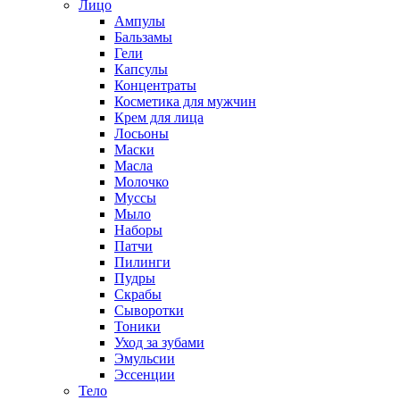
Лицо
Ампулы
Бальзамы
Гели
Капсулы
Концентраты
Косметика для мужчин
Крем для лица
Лосьоны
Маски
Масла
Молочко
Муссы
Мыло
Наборы
Патчи
Пилинги
Пудры
Скрабы
Сыворотки
Тоники
Уход за зубами
Эмульсии
Эссенции
Тело