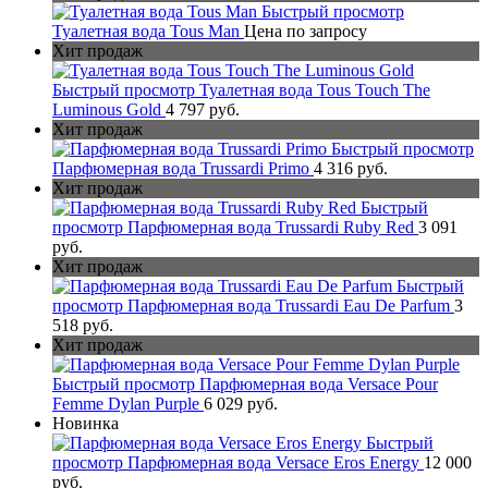
Быстрый просмотр
Туалетная вода Tous Man
Цена по запросу
Хит продаж
Быстрый просмотр
Туалетная вода Tous Touch The
Luminous Gold
4 797 руб.
Хит продаж
Быстрый просмотр
Парфюмерная вода Trussardi Primo
4 316 руб.
Хит продаж
Быстрый
просмотр
Парфюмерная вода Trussardi Ruby Red
3 091
руб.
Хит продаж
Быстрый
просмотр
Парфюмерная вода Trussardi Eau De Parfum
3
518 руб.
Хит продаж
Быстрый просмотр
Парфюмерная вода Versace Pour
Femme Dylan Purple
6 029 руб.
Новинка
Быстрый
просмотр
Парфюмерная вода Versace Eros Energy
12 000
руб.