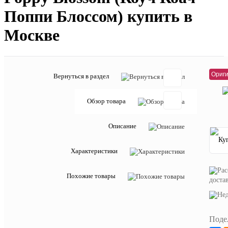
Поппи Блоссом) купить в
Москве
3 48
Ориги
Вернуться в раздел
Обзор товара
Отзывов:
Описание
Характеристики
Добавить
отзыв
Похожие товары
доста
Артикул:
АГ000002
Поде
Описан