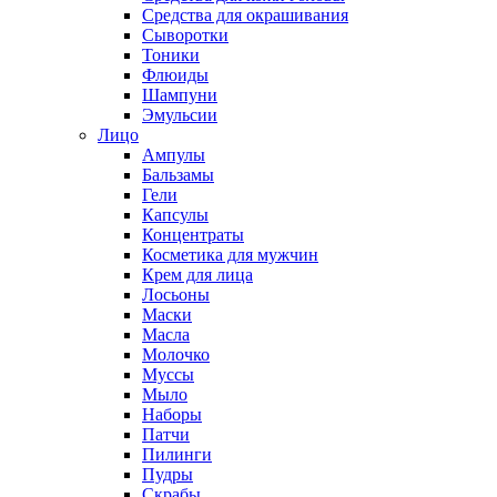
Средства для окрашивания
Сыворотки
Тоники
Флюиды
Шампуни
Эмульсии
Лицо
Ампулы
Бальзамы
Гели
Капсулы
Концентраты
Косметика для мужчин
Крем для лица
Лосьоны
Маски
Масла
Молочко
Муссы
Мыло
Наборы
Патчи
Пилинги
Пудры
Скрабы