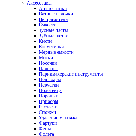
Аксессуары
Антисептики
Ватные палочки
Выпрямители
Ёмкости
Зубные пасты
Зубные щетки
Кисти
Косметички
Мерные емкости
Миски
Носочки
Палитры
Парикмахерские инструменты
Пеньюары
Перчатки
Полотенца
Порошки
Приборы
Расчески
Спонжи
Удаление макияжа
Фартуки
Фены
Фольга