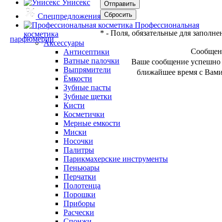
Унисекс
Спецпредложения
Профессиональная
*
- Поля, обязательные для заполне
косметика
Аксессуары
Сообщен
Антисептики
Ватные палочки
Ваше сообщение успешно 
Выпрямители
ближайшее время с Вами
Ёмкости
Зубные пасты
Зубные щетки
Кисти
Косметички
Мерные емкости
Миски
Носочки
Палитры
Парикмахерские инструменты
Пеньюары
Перчатки
Полотенца
Порошки
Приборы
Расчески
Спонжи