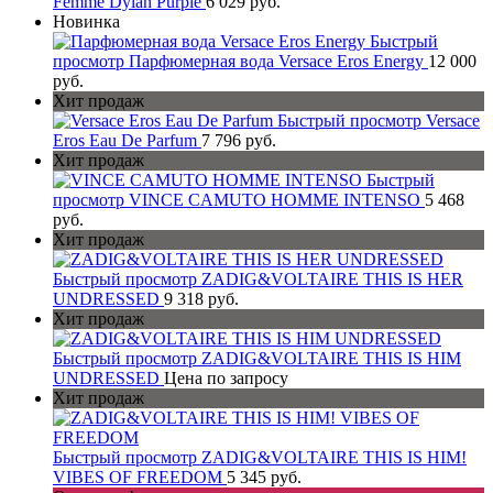
Femme Dylan Purple
6 029 руб.
Новинка
Быстрый
просмотр
Парфюмерная вода Versace Eros Energy
12 000
руб.
Хит продаж
Быстрый просмотр
Versace
Eros Eau De Parfum
7 796 руб.
Хит продаж
Быстрый
просмотр
VINCE CAMUTO HOMME INTENSO
5 468
руб.
Хит продаж
Быстрый просмотр
ZADIG&VOLTAIRE THIS IS HER
UNDRESSED
9 318 руб.
Хит продаж
Быстрый просмотр
ZADIG&VOLTAIRE THIS IS HIM
UNDRESSED
Цена по запросу
Хит продаж
Быстрый просмотр
ZADIG&VOLTAIRE THIS IS HIM!
VIBES OF FREEDOM
5 345 руб.