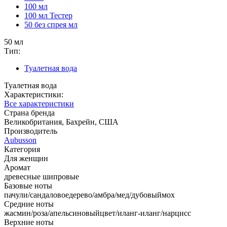
100 мл
100 мл Тестер
50 без спрея мл
50 мл
Тип:
Туалетная вода
Туалетная вода
Характеристики:
Все характеристики
Страна бренда
Великобритания, Бахрейн, США
Производитель
Aubusson
Категория
Для женщин
Аромат
древесные шипровые
Базовые ноты
пачули/сандаловоедерево/амбра/мед/дубовыймох
Средние ноты
жасмин/роза/апельсиновыйцвет/иланг-иланг/нарцисс
Верхние ноты