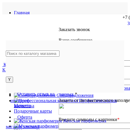
Главная
+7 
З
О магазине
Заказать звонок
Гарантия
Ваше сообщение
Доставка
Ваш телефон
*
Контакты
Каталог товаров
Вход
Регистрация
Каталог товаров
Отзывы
Ваше имя
Женская парфюмерия
Программа лояльности
Мужская парфюмерия
Я согласен на
обработку персон
Унисекс
Оставить отзыв на
данных.
*
Спецпредложения
Защита от автоматического заполн
Профессиональная
0
Маркете
косметика
Подарочные карты
Оферта
Введите символы с картинки
*
Женская парфюмерия
Мужская парфюмерия