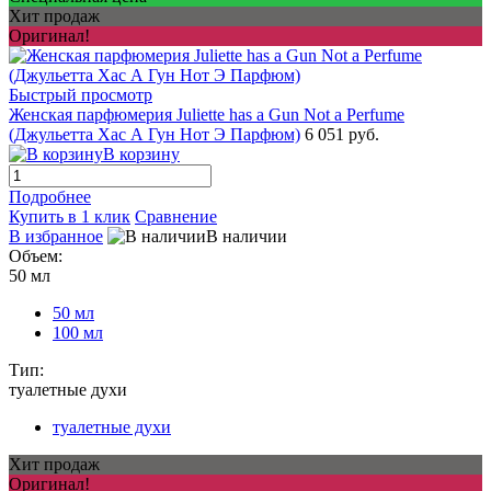
Хит продаж
Оригинал!
Быстрый просмотр
Женская парфюмерия Juliette has a Gun Not a Perfume
(Джульетта Хас А Гун Нот Э Парфюм)
6 051 руб.
В корзину
Подробнее
Купить в 1 клик
Сравнение
В избранное
В наличии
Объем:
50 мл
50 мл
100 мл
Тип:
туалетные духи
туалетные духи
Хит продаж
Оригинал!