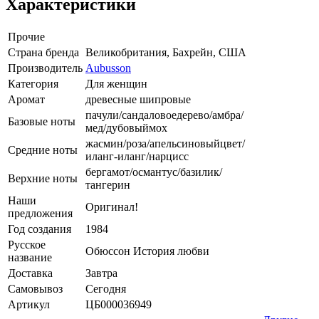
Характеристики
Прочие
Страна бренда
Великобритания, Бахрейн, США
Производитель
Aubusson
Категория
Для женщин
Аромат
древесные шипровые
пачули/сандаловоедерево/амбра/
Базовые ноты
мед/дубовыймох
жасмин/роза/апельсиновыйцвет/
Средние ноты
иланг-иланг/нарцисс
бергамот/османтус/базилик/
Верхние ноты
тангерин
Наши
Оригинал!
предложения
Год создания
1984
Русское
Обюссон История любви
название
Доставка
Завтра
Самовывоз
Сегодня
Артикул
ЦБ000036949