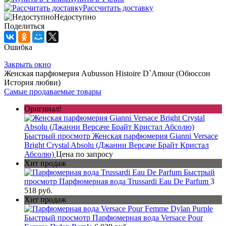
Рассчитать доставку
Недоступно
Поделиться
Ошибка
Закрыть окно
Женская парфюмерия Aubusson Histoire D`Amour (Обюссон
История любви)
Самые продаваемые товары
Оригинал!
Быстрый просмотр
Женская парфюмерия Gianni Versace
Bright Crystal Absolu (Джанни Версаче Брайт Кристал
Абсолю)
Цена по запросу
Хит продаж
Быстрый
просмотр
Парфюмерная вода Trussardi Eau De Parfum
3
518 руб.
Хит продаж
Быстрый просмотр
Парфюмерная вода Versace Pour