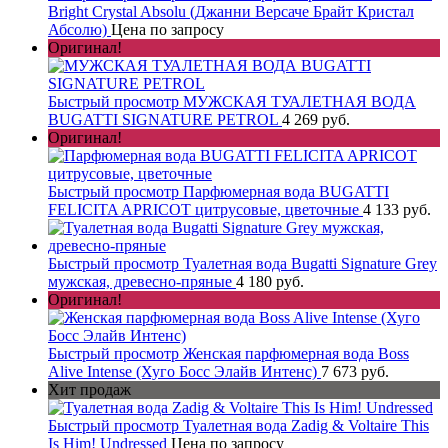
Bright Crystal Absolu (Джанни Версаче Брайт Кристал
Абсолю)
Цена по запросу
Оригинал!
Быстрый просмотр
МУЖСКАЯ ТУАЛЕТНАЯ ВОДА
BUGATTI SIGNATURE PETROL
4 269 руб.
Оригинал!
Быстрый просмотр
Парфюмерная вода BUGATTI
FELICITA APRICOT цитрусовые, цветочные
4 133 руб.
Быстрый просмотр
Туалетная вода Bugatti Signature Grey
мужская, древесно-пряные
4 180 руб.
Оригинал!
Быстрый просмотр
Женская парфюмерная вода Boss
Alive Intense (Хуго Босс Элайв Интенс)
7 673 руб.
Хит продаж
Быстрый просмотр
Туалетная вода Zadig & Voltaire This
Is Him! Undressed
Цена по запросу