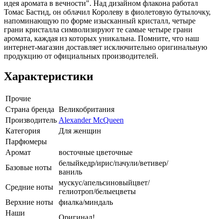
идея аромата в вечности". Над дизайном флакона работал
Томас Бастид, он облачил Королеву в фиолетовую бутылочку,
напоминающую по форме изысканный кристалл, четыре
грани кристалла символизируют те самые четыре грани
аромата, каждая из которых уникальна. Помните, что наш
интернет-магазин доставляет исключительно оригинальную
продукцию от официальных производителей.
Характеристики
Прочие
Страна бренда
Великобритания
Производитель
Alexander McQueen
Категория
Для женщин
Парфюмеры
Аромат
восточные цветочные
белыйкедр/ирис/пачули/ветивер/
Базовые ноты
ваниль
мускус/апельсиновыйцвет/
Средние ноты
гелиотроп/белыецветы
Верхние ноты
фиалка/миндаль
Наши
Оригинал!