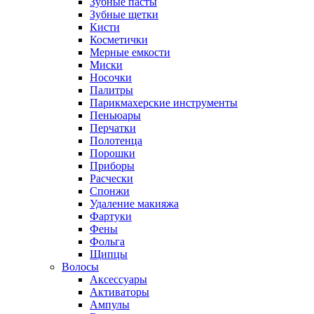
Зубные пасты
Зубные щетки
Кисти
Косметички
Мерные емкости
Миски
Носочки
Палитры
Парикмахерские инструменты
Пеньюары
Перчатки
Полотенца
Порошки
Приборы
Расчески
Спонжи
Удаление макияжа
Фартуки
Фены
Фольга
Щипцы
Волосы
Аксессуары
Активаторы
Ампулы