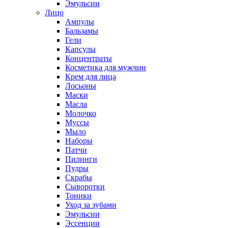
Эмульсии
Лицо
Ампулы
Бальзамы
Гели
Капсулы
Концентраты
Косметика для мужчин
Крем для лица
Лосьоны
Маски
Масла
Молочко
Муссы
Мыло
Наборы
Патчи
Пилинги
Пудры
Скрабы
Сыворотки
Тоники
Уход за зубами
Эмульсии
Эссенции