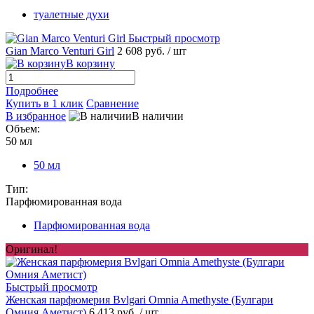
туалетные духи
Быстрый просмотр
Gian Marco Venturi Girl
2 608 руб.
/ шт
В корзину
Подробнее
Купить в 1 клик
Сравнение
В избранное
В наличии
Объем:
50 мл
50 мл
Тип:
Парфюмированная вода
Парфюмированная вода
Оригинал!
Быстрый просмотр
Женская парфюмерия Bvlgari Omnia Amethyste (Булгари
Омния Аметист)
6 413 руб.
/ шт