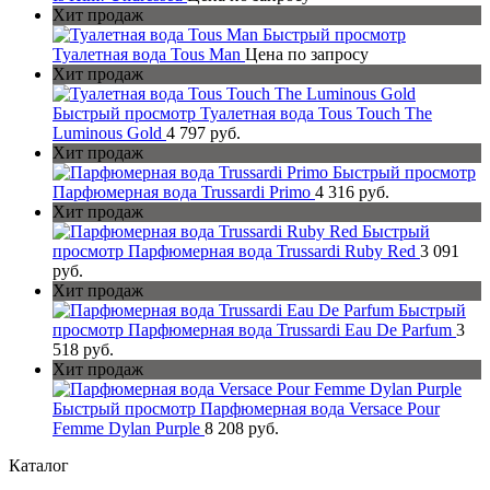
Хит продаж
Быстрый просмотр
Туалетная вода Tous Man
Цена по запросу
Хит продаж
Быстрый просмотр
Туалетная вода Tous Touch The
Luminous Gold
4 797 руб.
Хит продаж
Быстрый просмотр
Парфюмерная вода Trussardi Primo
4 316 руб.
Хит продаж
Быстрый
просмотр
Парфюмерная вода Trussardi Ruby Red
3 091
руб.
Хит продаж
Быстрый
просмотр
Парфюмерная вода Trussardi Eau De Parfum
3
518 руб.
Хит продаж
Быстрый просмотр
Парфюмерная вода Versace Pour
Femme Dylan Purple
8 208 руб.
Каталог