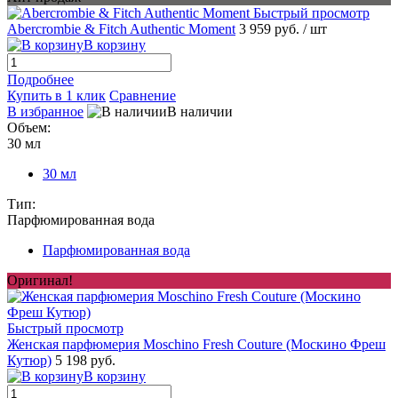
Быстрый просмотр
Abercrombie & Fitch Authentic Moment
3 959 руб.
/ шт
В корзину
Подробнее
Купить в 1 клик
Сравнение
В избранное
В наличии
Объем:
30 мл
30 мл
Тип:
Парфюмированная вода
Парфюмированная вода
Оригинал!
Быстрый просмотр
Женская парфюмерия Moschino Fresh Couture (Москино Фреш
Кутюр)
5 198 руб.
В корзину