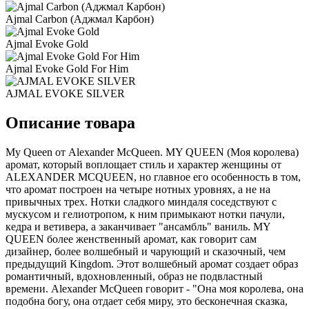
Ajmal Carbon (Аджмал Карбон)
Ajmal Evoke Gold
Ajmal Evoke Gold For Him
AJMAL EVOKE SILVER
Описание товара
My Queen от Alexander McQueen. MY QUEEN (Моя королева)
аромат, который воплощает стиль и характер женщины от
ALEXANDER MCQUEEN, но главное его особенность в том,
что аромат построен на четыре нотных уровнях, а не на
привычных трех. Нотки сладкого миндаля соседствуют с
мускусом и гелиотропом, к ним примыкают нотки пачули,
кедра и ветивера, а заканчивает "ансамбль" ваниль. MY
QUEEN более женственный аромат, как говорит сам
дизайнер, более волшебный и чарующий и сказочный, чем
предыдущий Kingdom. Этот волшебный аромат создает образ
романтичный, вдохновленный, образ не подвластный
времени. Alexander McQueen говорит - "Она моя королева, она
подобна богу, она отдает себя миру, это бесконечная сказка,