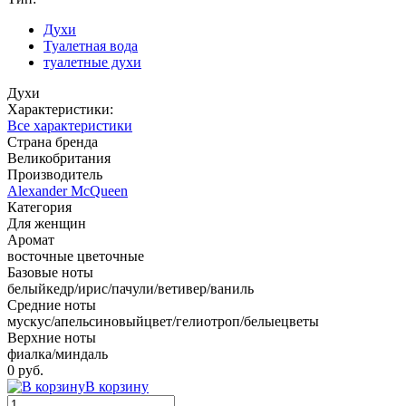
Духи
Туалетная вода
туалетные духи
Духи
Характеристики:
Все характеристики
Страна бренда
Великобритания
Производитель
Alexander McQueen
Категория
Для женщин
Аромат
восточные цветочные
Базовые ноты
белыйкедр/ирис/пачули/ветивер/ваниль
Средние ноты
мускус/апельсиновыйцвет/гелиотроп/белыецветы
Верхние ноты
фиалка/миндаль
0 руб.
В корзину