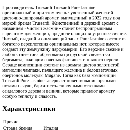
Производитель: Trussardi Trussardi Pure Jasmine —
оригинальный и при этом очень чувственный женский
цветочно-шипровый аромат, выпущенный в 2022 году под
маркой бренда Trussardi. Женственный и дерзкий аромат с
названием «Чистый жасмин» станет беспроигрышным
вариантом для женщин, предпочитающих внутреннее сияние.
Чистый, сладкий и опьяняющий запах Pure Jasmine состоит из
богатого переплетения оригинальных нот, которые вместе
создают эту жемчужину парфюмерии. Его верхние свежие и
любопытные тона образованы цитрусовой свежестью
бергамота, аккордом соленых фисташек и пряного нероли.
Сердце композиции состоит из аромата цветов золотистой
магнолии чампаки, пьянящего жасмина и белоцветочных
обертонов молекулы Mugane. Тогда как база композиции
Trussardi Pure Jasmine завершает повествование пряными
нотами пачули, бархатисто-сливочными оттенками
сандалового дерева и ванили, которые придают аромату
особую теплоту и сладость.
Характеристики
Прочие
Страна бренда
Италия