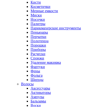
Кисти
Косметички
Мерные емкости
Миски
Носочки
Палитры
Парикмахерские инструменты
Пеньюары
Перчатки
Полотенца
Порошки
Приборы
Расчески
Спонжи
Удаление макияжа
Фартуки
Фены
Фольга
Щипцы
Волосы
Аксессуары
Активаторы
Ампулы
Бальзамы
Воски