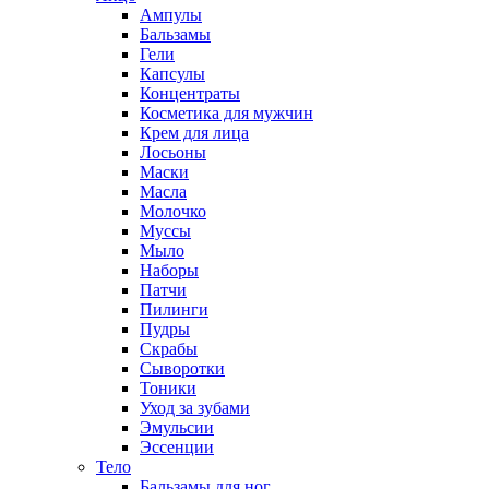
Ампулы
Бальзамы
Гели
Капсулы
Концентраты
Косметика для мужчин
Крем для лица
Лосьоны
Маски
Масла
Молочко
Муссы
Мыло
Наборы
Патчи
Пилинги
Пудры
Скрабы
Сыворотки
Тоники
Уход за зубами
Эмульсии
Эссенции
Тело
Бальзамы для ног