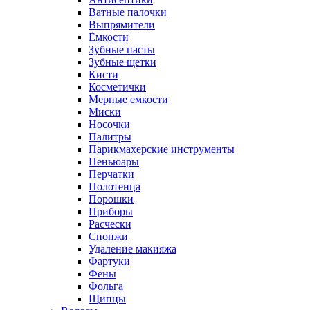
Ватные палочки
Выпрямители
Ёмкости
Зубные пасты
Зубные щетки
Кисти
Косметички
Мерные емкости
Миски
Носочки
Палитры
Парикмахерские инструменты
Пеньюары
Перчатки
Полотенца
Порошки
Приборы
Расчески
Спонжи
Удаление макияжа
Фартуки
Фены
Фольга
Щипцы