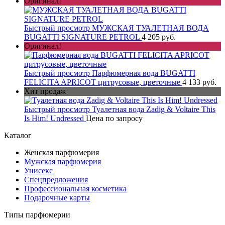
Оригинал!
Быстрый просмотр
МУЖСКАЯ ТУАЛЕТНАЯ ВОДА
BUGATTI SIGNATURE PETROL
4 205 руб.
Оригинал!
Быстрый просмотр
Парфюмерная вода BUGATTI
FELICITA APRICOT цитрусовые, цветочные
4 133 руб.
Хит продаж
Быстрый просмотр
Туалетная вода Zadig & Voltaire This
Is Him! Undressed
Цена по запросу
Каталог
Женская парфюмерия
Мужская парфюмерия
Унисекс
Спецпредложения
Профессиональная косметика
Подарочные карты
Типы парфюмерии