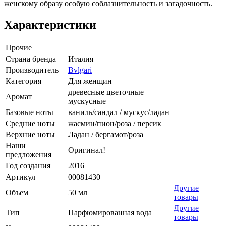
женскому образу особую соблазнительность и загадочность.
Характеристики
Прочие
Страна бренда
Италия
Производитель
Bvlgari
Категория
Для женщин
древесные цветочные
Аромат
мускусные
Базовые ноты
ваниль/сандал / мускус/ладан
Средние ноты
жасмин/пион/роза / персик
Верхние ноты
Ладан / бергамот/роза
Наши
Оригинал!
предложения
Год создания
2016
Артикул
00081430
Другие
Объем
50 мл
товары
Другие
Тип
Парфюмированная вода
товары