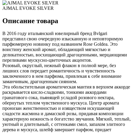
AJMAL EVOKE SILVER
Описание товара
В 2016 году итальянский ювелирный бренд Bvlgari
представил свою очередную изысканную и неповторимую
парфюмерную новинку под названием Rose Goldea. Это
воистину женский аромат, обладающий мягкостью и
деликатностью, восхищающий драгоценными, мерцающими
переливами мускусно-цветочных акцентов.
Розовый, округлый, нежный флакон в полной мере, без
лишних слов передает романтичность и чувственность
заключенного в нем парфюма, привлекая к себе внимание
заманчивым, драгоценным сиянием.
Эта обольстительная ароматическая мантия в верхнем аккорде
раскрывается кисло-сладкими, тонкими аккордами
гранатового сока, пьянящей усладой розового нектара,
обернутых теплом чувственного мускуса. Центр аромата
пронизан женственностью и изяществом искушающей
сладости жасмина и дамасской розы, придавая композиции
характерную нежность и богатство звучания. Мягкий, теплый,
уютный и длительный, с оттенками смол, запахом элитного
дерева и мускуса, шлейф завершает парфюм, придает