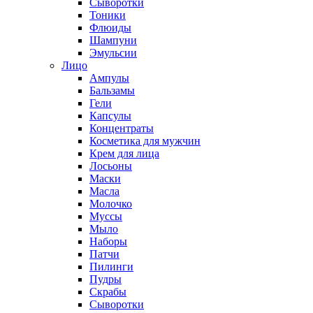
Сыворотки
Тоники
Флюиды
Шампуни
Эмульсии
Лицо
Ампулы
Бальзамы
Гели
Капсулы
Концентраты
Косметика для мужчин
Крем для лица
Лосьоны
Маски
Масла
Молочко
Муссы
Мыло
Наборы
Патчи
Пилинги
Пудры
Скрабы
Сыворотки