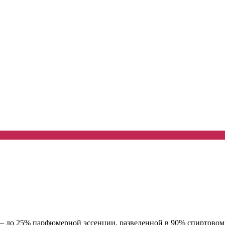
– до 25% парфюмерной эссенции, разведенной в 90% спиртовом р