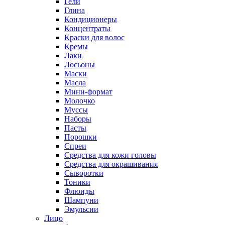
Гели
Глина
Кондиционеры
Концентраты
Краски для волос
Кремы
Лаки
Лосьоны
Маски
Масла
Мини-формат
Молочко
Муссы
Наборы
Пасты
Порошки
Спреи
Средства для кожи головы
Средства для окрашивания
Сыворотки
Тоники
Флюиды
Шампуни
Эмульсии
Лицо