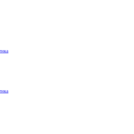
тика
тика