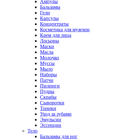
Ампулы
Бальзамы
Гели
Капсулы
Концентраты
Косметика для мужчин
Крем для лица
Лосьоны
Маски
Масла
Молочко
Муссы
Мыло
Наборы
Патчи
Пилинги
Пудры
Скрабы
Сыворотки
Тоники
Уход за зубами
Эмульсии
Эссенции
Тело
Бальзамы для ног