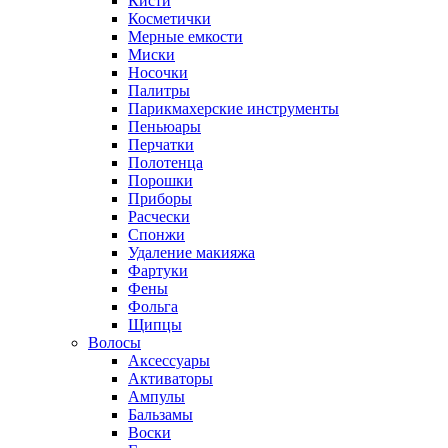
Кисти
Косметички
Мерные емкости
Миски
Носочки
Палитры
Парикмахерские инструменты
Пеньюары
Перчатки
Полотенца
Порошки
Приборы
Расчески
Спонжи
Удаление макияжа
Фартуки
Фены
Фольга
Щипцы
Волосы
Аксессуары
Активаторы
Ампулы
Бальзамы
Воски