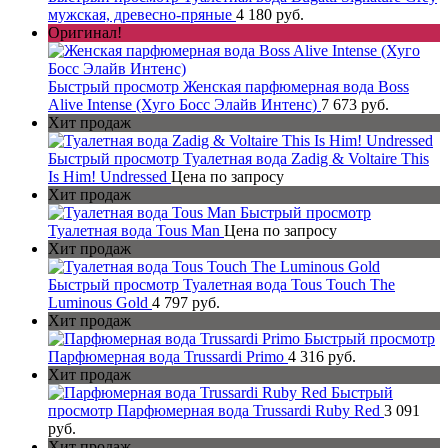
мужская, древесно-пряные
4 180 руб.
Оригинал!
Быстрый просмотр
Женская парфюмерная вода Boss
Alive Intense (Хуго Босс Элайв Интенс)
7 673 руб.
Хит продаж
Быстрый просмотр
Туалетная вода Zadig & Voltaire This
Is Him! Undressed
Цена по запросу
Хит продаж
Быстрый просмотр
Туалетная вода Tous Man
Цена по запросу
Хит продаж
Быстрый просмотр
Туалетная вода Tous Touch The
Luminous Gold
4 797 руб.
Хит продаж
Быстрый просмотр
Парфюмерная вода Trussardi Primo
4 316 руб.
Хит продаж
Быстрый
просмотр
Парфюмерная вода Trussardi Ruby Red
3 091
руб.
Хит продаж