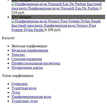
Быстрый
просмотр
Парфюмерная вода Trussardi Eau De Parfum
3
518 руб.
Хит продаж
Быстрый просмотр
Парфюмерная вода Versace Pour
Femme Dylan Purple
8 208 руб.
Каталог
Женская парфюмерия
Мужская парфюмерия
Унисекс
Спецпредложения
Профессиональная косметика
Подарочные карты
Типы парфюмерии
Одеколон
Туалетная вода
Духи
Парфюмированная вода
Туалетные духи