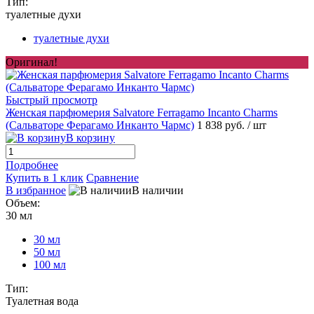
Тип:
туалетные духи
туалетные духи
Оригинал!
Быстрый просмотр
Женская парфюмерия Salvatore Ferragamo Incanto Charms
(Сальваторе Ферагамо Инканто Чармс)
1 838 руб.
/ шт
В корзину
Подробнее
Купить в 1 клик
Сравнение
В избранное
В наличии
Объем:
30 мл
30 мл
50 мл
100 мл
Тип:
Туалетная вода