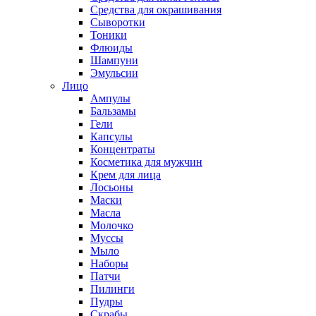
Средства для окрашивания
Сыворотки
Тоники
Флюиды
Шампуни
Эмульсии
Лицо
Ампулы
Бальзамы
Гели
Капсулы
Концентраты
Косметика для мужчин
Крем для лица
Лосьоны
Маски
Масла
Молочко
Муссы
Мыло
Наборы
Патчи
Пилинги
Пудры
Скрабы