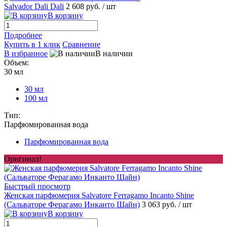
Salvador Dali Dali
2 608 руб.
/ шт
В корзину
Подробнее
Купить в 1 клик
Сравнение
В избранное
В наличии
Объем:
30 мл
30 мл
100 мл
Тип:
Парфюмированная вода
Парфюмированная вода
Оригинал!
Быстрый просмотр
Женская парфюмерия Salvatore Ferragamo Incanto Shine
(Сальваторе Ферагамо Инканто Шайн)
3 063 руб.
/ шт
В корзину