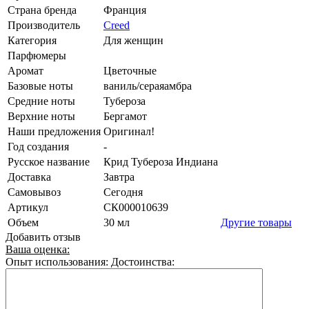
Страна бренда
Франция
Производитель
Creed
Категория
Для женщин
Парфюмеры
Аромат
Цветочные
Базовые ноты
ваниль/сераяамбра
Средние ноты
Тубероза
Верхние ноты
Бергамот
Наши предложения
Оригинал!
Год создания
-
Русское название
Крид Тубероза Индиана
Доставка
Завтра
Самовывоз
Сегодня
Артикул
СК000010639
Объем
30 мл
Другие товары
Добавить отзыв
Ваша оценка:
Опыт использования:
Достоинства: