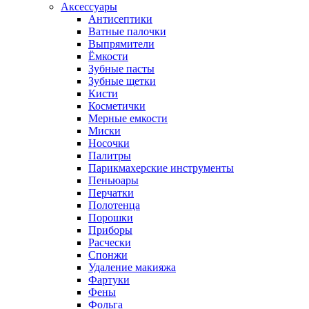
Аксессуары
Антисептики
Ватные палочки
Выпрямители
Ёмкости
Зубные пасты
Зубные щетки
Кисти
Косметички
Мерные емкости
Миски
Носочки
Палитры
Парикмахерские инструменты
Пеньюары
Перчатки
Полотенца
Порошки
Приборы
Расчески
Спонжи
Удаление макияжа
Фартуки
Фены
Фольга