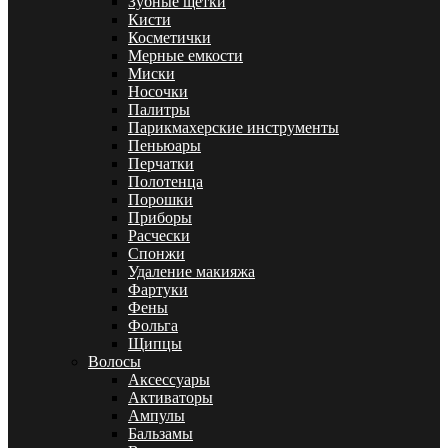
Зубные щетки
Кисти
Косметички
Мерные емкости
Миски
Носочки
Палитры
Парикмахерские инструменты
Пеньюары
Перчатки
Полотенца
Порошки
Приборы
Расчески
Спонжи
Удаление макияжа
Фартуки
Фены
Фольга
Щипцы
Волосы
Аксессуары
Активаторы
Ампулы
Бальзамы