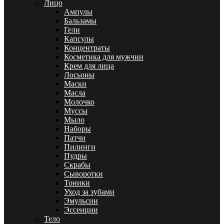
Лицо
Ампулы
Бальзамы
Гели
Капсулы
Концентраты
Косметика для мужчин
Крем для лица
Лосьоны
Маски
Масла
Молочко
Муссы
Мыло
Наборы
Патчи
Пилинги
Пудры
Скрабы
Сыворотки
Тоники
Уход за зубами
Эмульсии
Эссенции
Тело