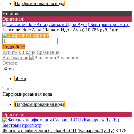
Парфюмированная вода
Новинка
Оригинал!
Быстрый просмотр
Lancome Idole Aura (Ланком Идол Аура)
10 785 руб.
/ шт
В корзину
Подробнее
Купить в 1 клик
Сравнение
В избранное
В наличии
Объем:
50 мл
50 мл
Тип:
Парфюмированная вода
Парфюмированная вода
Оригинал!
Быстрый просмотр
Женская парфюмерия Cacharel LOU (Кашарель Лу Лу)
3 176