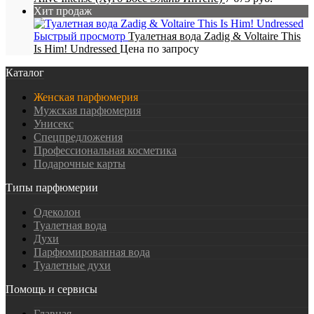
Хит продаж
Быстрый просмотр
Туалетная вода Zadig & Voltaire This
Is Him! Undressed
Цена по запросу
Каталог
Женская парфюмерия
Мужская парфюмерия
Унисекс
Спецпредложения
Профессиональная косметика
Подарочные карты
Типы парфюмерии
Одеколон
Туалетная вода
Духи
Парфюмированная вода
Туалетные духи
Помощь и сервисы
Главная