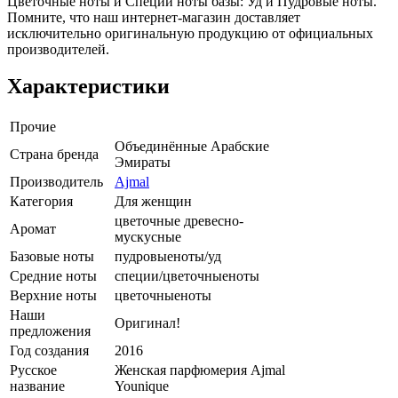
Цветочные ноты и Специи ноты базы: Уд и Пудровые ноты.
Помните, что наш интернет-магазин доставляет
исключительно оригинальную продукцию от официальных
производителей.
Характеристики
Прочие
Объединённые Арабские
Страна бренда
Эмираты
Производитель
Ajmal
Категория
Для женщин
цветочные древесно-
Аромат
мускусные
Базовые ноты
пудровыеноты/уд
Средние ноты
специи/цветочныеноты
Верхние ноты
цветочныеноты
Наши
Оригинал!
предложения
Год создания
2016
Русское
Женская парфюмерия Ajmal
название
Younique