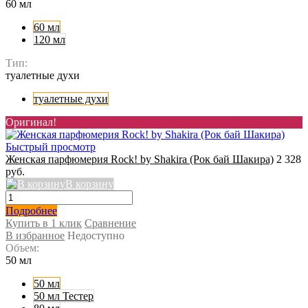
60 мл
60 мл
120 мл
Тип:
туалетные духи
туалетные духи
Оригинал!
Быстрый просмотр
Женская парфюмерия Rock! by Shakira (Рок бай Шакира)
2 328
руб.
В корзину
Подробнее
Купить в 1 клик
Сравнение
В избранное
Недоступно
Объем:
50 мл
50 мл
50 мл Тестер