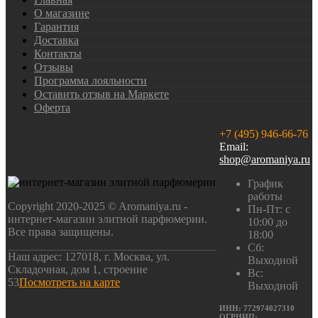
О магазине
Гарантия
Доставка
Контакты
Отзывы
Программа лояльности
Оставить отзыв на Маркете
Оферта
+7 (495) 946-66-76
Email:
shop@aromaniya.ru
График
работы
Copyright 2020-2025 © Aromaniya.ru -
Пн-Пт: с
интернет-магазин элитной парфюмерии.
10:00 до
Все права защищены.
18:00
Сб:
Наш адрес: 127018, г. Москва, ул.
Выходной
Складочная, дом 1, строение
Вс:
53
Посмотреть на карте
Выходной
ИНН: 772974027310
ОГРНИП: