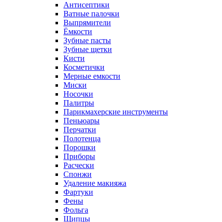
Антисептики
Ватные палочки
Выпрямители
Ёмкости
Зубные пасты
Зубные щетки
Кисти
Косметички
Мерные емкости
Миски
Носочки
Палитры
Парикмахерские инструменты
Пеньюары
Перчатки
Полотенца
Порошки
Приборы
Расчески
Спонжи
Удаление макияжа
Фартуки
Фены
Фольга
Щипцы