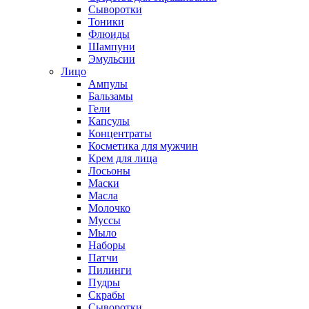
Сыворотки
Тоники
Флюиды
Шампуни
Эмульсии
Лицо
Ампулы
Бальзамы
Гели
Капсулы
Концентраты
Косметика для мужчин
Крем для лица
Лосьоны
Маски
Масла
Молочко
Муссы
Мыло
Наборы
Патчи
Пилинги
Пудры
Скрабы
Сыворотки