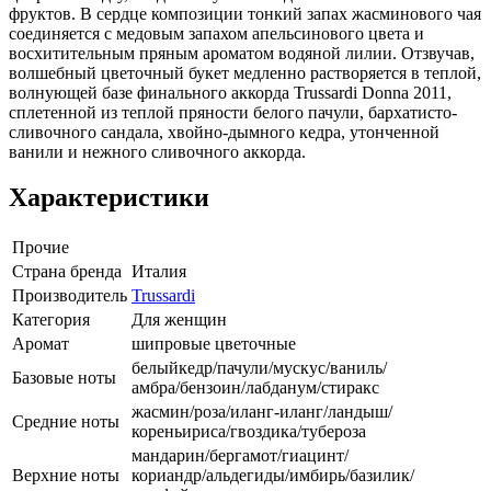
фруктов. В сердце композиции тонкий запах жасминового чая
соединяется с медовым запахом апельсинового цвета и
восхитительным пряным ароматом водяной лилии. Отзвучав,
волшебный цветочный букет медленно растворяется в теплой,
волнующей базе финального аккорда Trussardi Donna 2011,
сплетенной из теплой пряности белого пачули, бархатисто-
сливочного сандала, хвойно-дымного кедра, утонченной
ванили и нежного сливочного аккорда.
Характеристики
Прочие
Страна бренда
Италия
Производитель
Trussardi
Категория
Для женщин
Аромат
шипровые цветочные
белыйкедр/пачули/мускус/ваниль/
Базовые ноты
амбра/бензоин/лабданум/стиракс
жасмин/роза/иланг-иланг/ландыш/
Средние ноты
кореньириса/гвоздика/тубероза
мандарин/бергамот/гиацинт/
Верхние ноты
кориандр/альдегиды/имбирь/базилик/