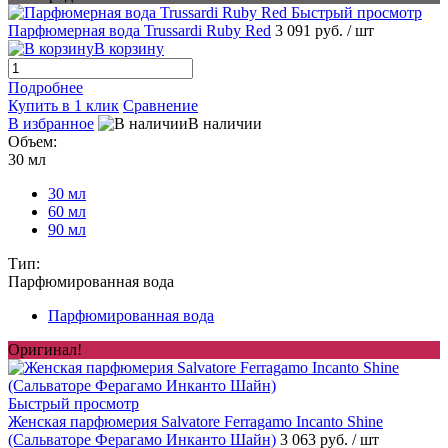
Быстрый просмотр
Парфюмерная вода Trussardi Ruby Red
3 091 руб.
/ шт
В корзину
Подробнее
Купить в 1 клик
Сравнение
В избранное
В наличии
Объем:
30 мл
30 мл
60 мл
90 мл
Тип:
Парфюмированная вода
Парфюмированная вода
Оригинал!
Быстрый просмотр
Женская парфюмерия Salvatore Ferragamo Incanto Shine
(Сальваторе Ферагамо Инканто Шайн)
3 063 руб.
/ шт