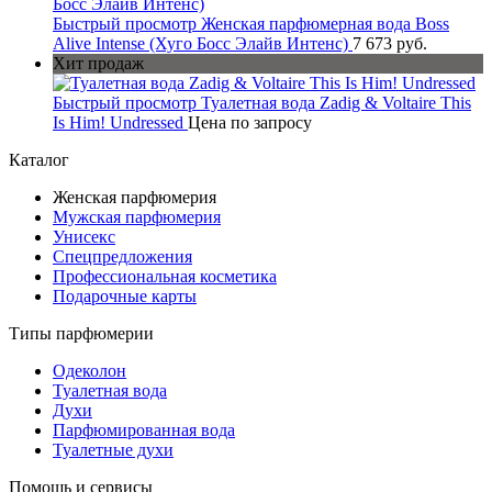
Быстрый просмотр
Женская парфюмерная вода Boss
Alive Intense (Хуго Босс Элайв Интенс)
7 673 руб.
Хит продаж
Быстрый просмотр
Туалетная вода Zadig & Voltaire This
Is Him! Undressed
Цена по запросу
Каталог
Женская парфюмерия
Мужская парфюмерия
Унисекс
Спецпредложения
Профессиональная косметика
Подарочные карты
Типы парфюмерии
Одеколон
Туалетная вода
Духи
Парфюмированная вода
Туалетные духи
Помощь и сервисы