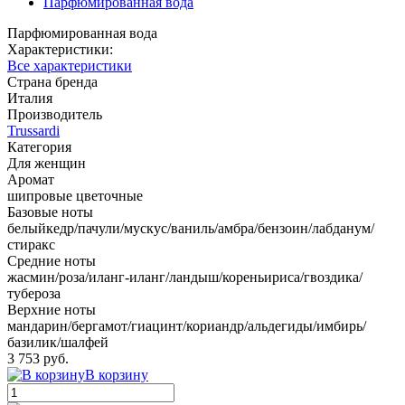
Парфюмированная вода
Парфюмированная вода
Характеристики:
Все характеристики
Страна бренда
Италия
Производитель
Trussardi
Категория
Для женщин
Аромат
шипровые цветочные
Базовые ноты
белыйкедр/пачули/мускус/ваниль/амбра/бензоин/лабданум/
стиракс
Средние ноты
жасмин/роза/иланг-иланг/ландыш/кореньириса/гвоздика/
тубероза
Верхние ноты
мандарин/бергамот/гиацинт/кориандр/альдегиды/имбирь/
базилик/шалфей
3 753 руб.
В корзину